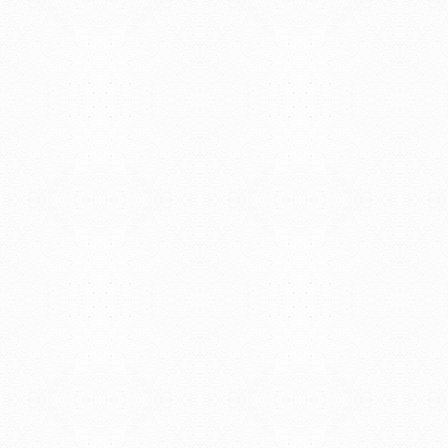
© 2019 - Facultad de Psic
Universidad de la Repúbli
EDIFICIO CENTRAL
Centro de Investigación Clínica (CIC-
Tristán Narvaja 1674 - Montevideo
Mercedes 1737 - Montevideo
Teléfono: (598) 24008555
Teléfono: (598) 24092227
REGIONAL NORTE
Rivera 1350 - Salto
Directorio de internos
Teléfono: (598) 47334816