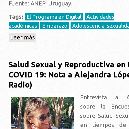
Fuente: ANEP, Uruguay.
Tags:
El Programa en Digital
Actividades
académicas
Embarazo
Adolescencia, sexualida
sobre Validación y adaptación del proyecto “If I wer
Leer más
Salud Sexual y Reproductiva en
COVID 19: Nota a Alejandra Lóp
Radio)
Entrevista a A
sobre la Encues
sobre Salud Sexu
en tiempos de