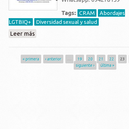
Tags:
CRAM
Abordajes
LGTBIQ+
Diversidad sexual y salud
sobre Estudio: “Las experiencias de atención psico
Leer más
Páginas
« primera
‹ anterior
…
19
20
21
22
23
siguiente ›
última »