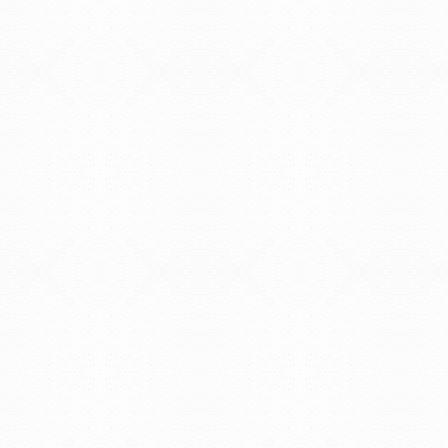
EDIFICIO CENTRAL
Centro de Investigación Clínica (CIC-
Tristán Narvaja 1674 - Montevideo
Mercedes 1737 - Montevideo
Teléfono: (598) 24008555
Teléfono: (598) 24092227
REGIONAL NORTE
Rivera 1350 - Salto
Directorio de internos
Teléfono: (598) 47334816