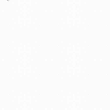
© 2019 - Facultad de Psic
Universidad de la Repúbli
EDIFICIO CENTRAL
Centro de Investigación Clínica (CIC-
Tristán Narvaja 1674 - Montevideo
Mercedes 1737 - Montevideo
Teléfono: (598) 24008555
Teléfono: (598) 24092227
REGIONAL NORTE
Rivera 1350 - Salto
Directorio de internos
Teléfono: (598) 47334816