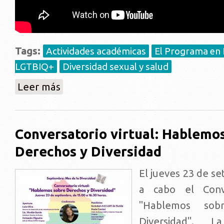
Tags:
Actividades académicas
El Programa en D
LGTBIQ+
Diversidad sexual y salud
sobre Conversatorio: Barreras en el acceso a la justi
Leer más
Conversatorio virtual: Hablemo
Derechos y Diversidad
El jueves 23 de se
a cabo el Conve
"Hablemos sob
Diversidad". L