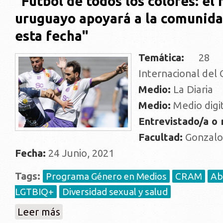
"Fútbol de todos los colores: el 
uruguayo apoyará a la comunid
esta fecha"
Temática:
28 de
Internacional del
Medio:
La Diaria
Medio:
Medio digi
Entrevistado/a o
Facultad:
Gonzalo
Fecha:
24 Junio, 2021
Tags:
Programa Género en Medios
CRAM
Ab
LGTBIQ+
Diversidad sexual y salud
sobre "Fútbol de todos los colores: el fútbol urugu
Leer más