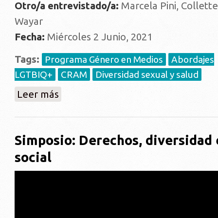
Otro/a entrevistado/a:
Marcela Pini, Collett
Wayar
Fecha:
Miércoles 2 Junio, 2021
Tags:
Programa Género en Medios
Abordajes
LGTBIQ+
CRAM
Diversidad sexual y salud
sobre "Primer conversatorio académico sobre despatol
Leer más
Simposio: Derechos, diversidad 
social