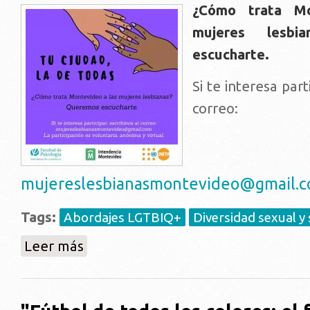
¿Cómo trata Mo
mujeres lesbia
escucharte.
Si te interesa part
correo:
mujereslesbianasmontevideo@gmail.
Tags:
Abordajes LGTBIQ+
Diversidad sexual y
sobre Tu ciudad, la de todas
Leer más