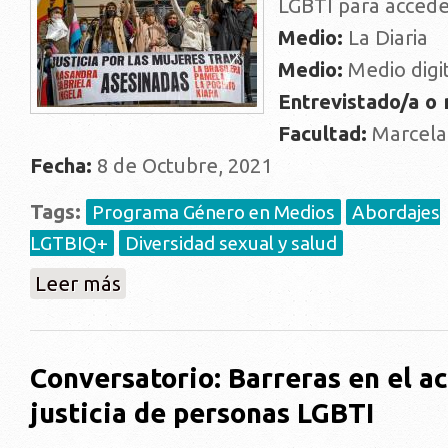
LGBTI para acceder
Medio:
La Diaria
Medio:
Medio digi
Entrevistado/a o
Facultad:
Marcela
Fecha:
8 de Octubre, 2021
Tags:
Programa Género en Medios
Abordajes
LGTBIQ+
Diversidad sexual y salud
sobre "Desconfianza hacia el sistema, desconocimien
Leer más
acceder a la Justicia"
Conversatorio: Barreras en el ac
justicia de personas LGBTI