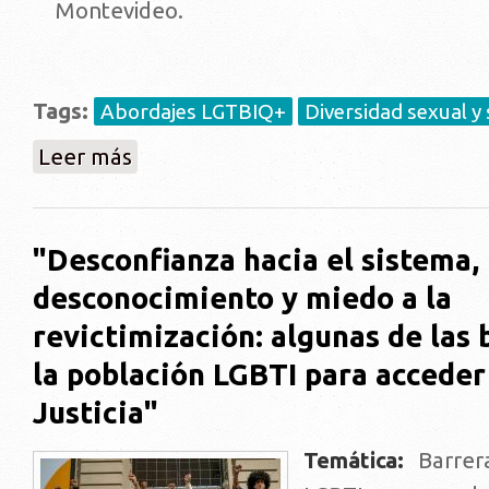
Montevideo.
Tags:
Abordajes LGTBIQ+
Diversidad sexual y
sobre Presentación de informe sobre mujeres lesbi
Leer más
"Desconfianza hacia el sistema,
desconocimiento y miedo a la
revictimización: algunas de las 
la población LGBTI para acceder 
Justicia"
Temática:
Barrera