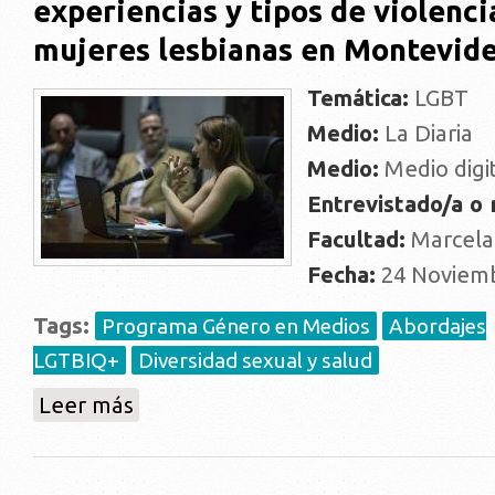
experiencias y tipos de violenci
mujeres lesbianas en Montevid
Temática:
LGBT
Medio:
La Diaria
Medio:
Medio digi
Entrevistado/a o
Facultad:
Marcela
Fecha:
24 Noviemb
Tags:
Programa Género en Medios
Abordajes
LGTBIQ+
Diversidad sexual y salud
sobre "Investigación identificó distintas experiencia
Leer más