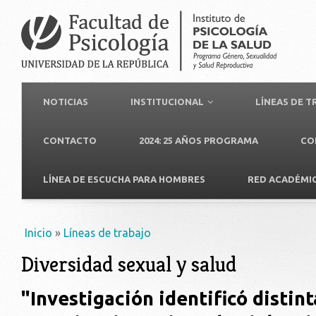
NOTICIAS
INSTITUCIONAL
LÍNEAS DE 
CONTACTO
2024: 25 AÑOS PROGRAMA
CO
LÍNEA DE ESCUCHA PARA HOMBRES
RED ACADÉMI
Usted está aquí
Inicio
»
Líneas de trabajo
Diversidad sexual y salud
"Investigación identificó distint