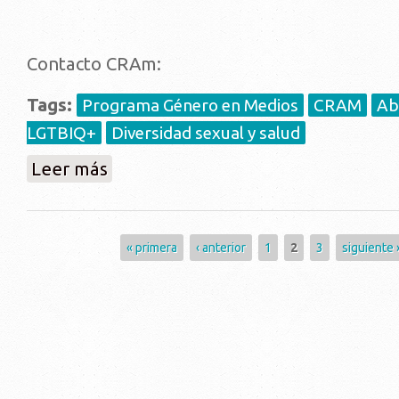
Contacto CRAm:
Tags:
Programa Género en Medios
CRAM
Ab
LGTBIQ+
Diversidad sexual y salud
sobre Entrevista a Gonzalo Gelpi y Natalia Silvera: a
Leer más
Páginas
« primera
‹ anterior
1
2
3
siguiente 