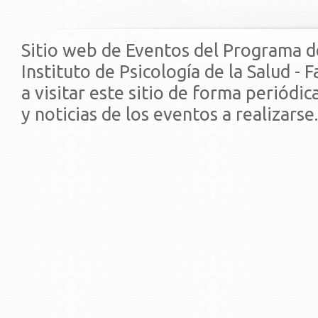
Sitio web de Eventos del Programa d
Instituto de Psicología de la Salud - 
a visitar este sitio de forma periódi
y noticias de los eventos a realizarse.
© 2019 - Facultad de Psic
Universidad de la Repúbli
EDIFICIO CENTRAL
Centro de Investigación Clínica (CIC-
Tristán Narvaja 1674 - Montevideo
Mercedes 1737 - Montevideo
Teléfono: (598) 24008555
Teléfono: (598) 24092227
REGIONAL NORTE
Rivera 1350 - Salto
Directorio de internos
Teléfono: (598) 47334816