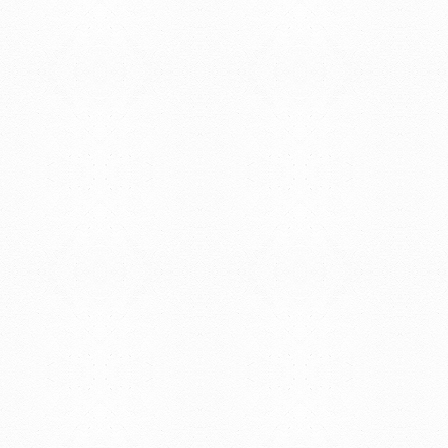
Universidad de la Repúbli
EDIFICIO CENTRAL
Centro de Investigación Clínica (CIC-
Tristán Narvaja 1674 - Montevideo
Mercedes 1737 - Montevideo
Teléfono: (598) 24008555
Teléfono: (598) 24092227
REGIONAL NORTE
Rivera 1350 - Salto
Directorio de internos
Teléfono: (598) 47334816