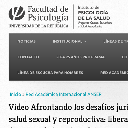
NOTICIAS
INSTITUCIONAL
LÍNEAS DE 
CONTACTO
2024: 25 AÑOS PROGRAMA
CO
LÍNEA DE ESCUCHA PARA HOMBRES
RED ACADÉMI
Usted está aquí
Inicio
»
Red Académica Internacional ANSER
Video Afrontando los desafíos jur
salud sexual y reproductiva: libera