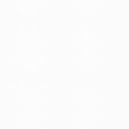
REGIONAL NORTE
Rivera 1350 - Salto
Directorio de internos
Teléfono: (598) 47334816