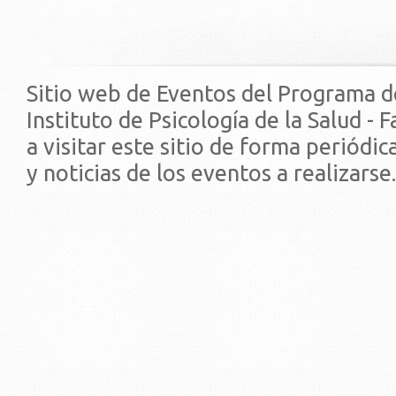
Sitio web de Eventos del Programa d
Instituto de Psicología de la Salud - 
a visitar este sitio de forma periódi
y noticias de los eventos a realizarse.
© 2019 - Facultad de Psic
Universidad de la Repúbli
EDIFICIO CENTRAL
Centro de Investigación Clínica (CIC-
Tristán Narvaja 1674 - Montevideo
Mercedes 1737 - Montevideo
Teléfono: (598) 24008555
Teléfono: (598) 24092227
REGIONAL NORTE
Rivera 1350 - Salto
Directorio de internos
Teléfono: (598) 47334816