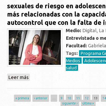
sexuales de riesgo en adolescen
más relacionadas con la capacid
autocontrol que con la falta de
Medio:
Digital, La 
Entrevistada o me
Facultad:
Gabriela
Tags:
Programa G
Medios
Adolescenc
salud
sobre Todo está en la cabeza: las conductas sexual
Leer más
que con la falta de información
Páginas
« primera
‹ anterior
…
9
10
11
12
13
1
siguiente ›
última »