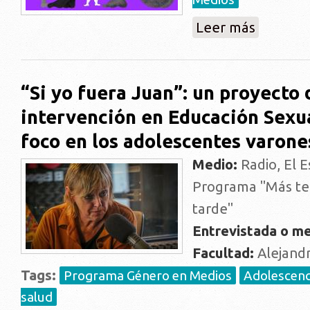
sobre La ex
Leer más
existimos”
“Si yo fuera Juan”: un proyecto 
intervención en Educación Sexu
foco en los adolescentes varone
Medio:
Radio, El E
Programa "Más t
tarde"
Entrevistada o me
Facultad:
Alejand
Tags:
Programa Género en Medios
Adolescenci
salud