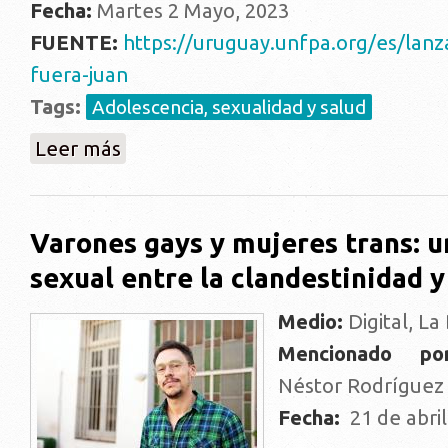
Fecha:
Martes 2 Mayo, 2023
FUENTE:
https://uruguay.unfpa.org/es/lanz
fuera-juan
Tags:
Adolescencia, sexualidad y salud
sobre “Si yo fuera Juan”, una novedosa herramienta
Leer más
Varones gays y mujeres trans: u
sexual entre la clandestinidad y
Medio:
Digital, La 
Mencionado po
Néstor Rodríguez
Fecha:
21 de abri