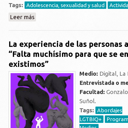
Tags:
Adolescencia, sexualidad y salud
Activid
sobre Si yo fuera Juan: lanzamiento público
Leer más
La experiencia de las personas 
“Falta muchísimo para que se e
existimos”
Medio:
Digital, La 
Entrevistada o me
Facultad:
Gonzalo 
Suñol.
Tags:
Abordajes
LGTBIQ+
Program
Medios