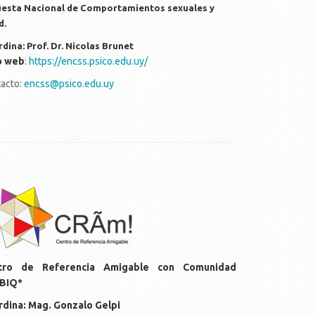
esta Nacional de Comportamientos sexuales y
d.
dina: Prof. Dr. Nicolas Brunet
o web
:
https://encss.psico.edu.uy/
acto:
encss@psico.edu.uy
gos-cram.png
tro de Referencia Amigable con Comunidad
BIQ*
dina: Mag. Gonzalo Gelpi