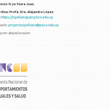
ecto Si yo fuera Juan.
dina: Profa. Dra. Alejandra López
https://siyofuerajuan.psico.edu.uy
:
acto:
proyectosiyofuera@psico.edu.uy
agram: @siyofuerajuan
rtical_color_fondo_transparente.png