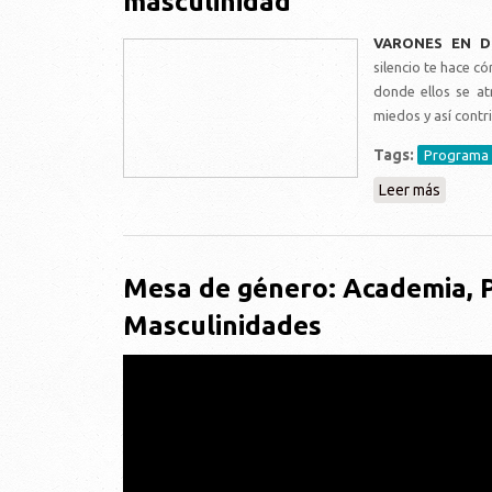
masculinidad
VARONES EN D
silencio te hace c
donde ellos se at
miedos y así contr
Tags:
Programa 
Leer más
sobre L
Mesa de género: Academia, Po
Masculinidades