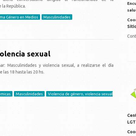
Encu
 la República.
salu
ma Género en Medios
Masculinidades
Coor
Siti
la masculinidad?
Cont
olencia sexual
r: Masculinidades y violencia sexual, a realizarse el día
 las 18 hasta las 20 hs.
lo
émicas
Masculinidades
Violencia de género, violencia sexual
 Masculinidades y violencia sexual
Cen
LGT
Coor