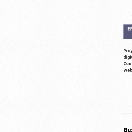
Proy
digi
Coor
We
Bu