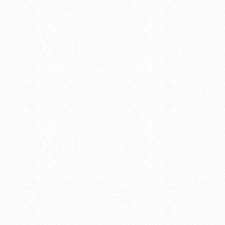
Universidad de la Repúbli
EDIFICIO CENTRAL
Centro de Investigación Clínica (CIC-
Tristán Narvaja 1674 - Montevideo
Mercedes 1737 - Montevideo
Teléfono: (598) 24008555
Teléfono: (598) 24092227
REGIONAL NORTE
Rivera 1350 - Salto
Directorio de internos
Teléfono: (598) 47334816