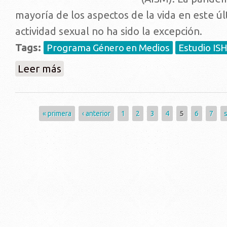
mayoría de los aspectos de la vida en este úl
actividad sexual no ha sido la excepción.
Tags:
Programa Género en Medios
Estudio IS
sobre "Hasta en la intimidad: La pandemia y el aislam
Leer más
Páginas
« primera
‹ anterior
1
2
3
4
5
6
7