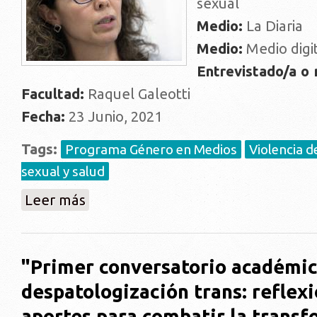
sexual
Medio:
La Diaria
Medio:
Medio digi
Entrevistado/a o
Facultad:
Raquel Galeotti
Fecha:
23 Junio, 2021
Tags:
Programa Género en Medios
Violencia d
sexual y salud
sobre "Fiscalía tiene un nuevo protocolo de actuació
Leer más
"Primer conversatorio académic
despatologización trans: reflex
aportes para combatir la transf