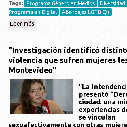
Tags:
Programa Género en Medios
Diversidad 
Programa en Digital
Abordajes LGTBIQ+
sobre "Estudio impulsado por la Intendencia sobre m
Leer más
que se repiten»"
"Investigación identificó distint
violencia que sufren mujeres le
Montevideo"
"La Intendenci
presentó “Dere
ciudad: una mi
experiencias d
se vinculan
sexoafectivamente con otras mujer