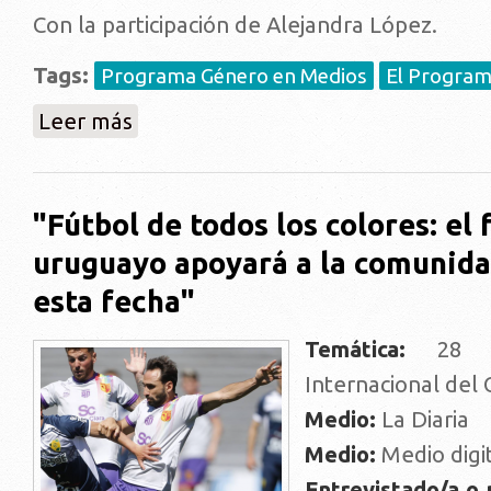
Con la participación de Alejandra López.
Tags:
Programa Género en Medios
El Programa
sobre Relatos - El sexo y la pandemia.
Leer más
"Fútbol de todos los colores: el 
uruguayo apoyará a la comunid
esta fecha"
Temática:
28 de
Internacional del
Medio:
La Diaria
Medio:
Medio digi
Entrevistado/a o