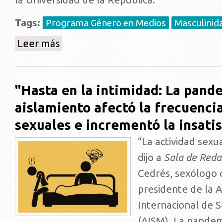
Tags:
Programa Género en Medios
Masculinid
sobre Conversatorio del ICF: ¿Qué pasa con la mascu
Leer más
"Hasta en la intimidad: La pande
aislamiento afectó la frecuencia
sexuales e incrementó la insati
“La actividad sexu
dijo a
Sala de Reda
Cedrés, sexólogo c
presidente de la 
Internacional de 
(AISM). La pandem