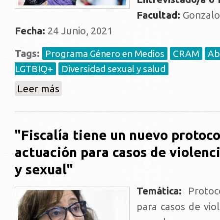
Facultad:
Gonzalo
Fecha:
24 Junio, 2021
Tags:
Programa Género en Medios
CRAM
Ab
LGTBIQ+
Diversidad sexual y salud
sobre "Fútbol de todos los colores: el fútbol urugu
Leer más
"Fiscalía tiene un nuevo protoco
actuación para casos de violenc
y sexual"
Temática:
Protoco
para casos de vio