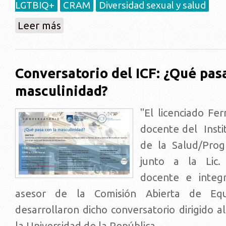
LGTBIQ+
CRAM
Diversidad sexual y salud
sobre "Primer conversatorio académico sobre despatol
Leer más
Conversatorio del ICF: ¿Qué pasa
masculinidad?
"El licenciado Fe
docente del Insti
de la Salud/Pro
junto a la Lic. 
docente e integ
asesor de la Comisión Abierta de Eq
desarrollaron dicho conversatorio dirigido a
la Universidad de la República.