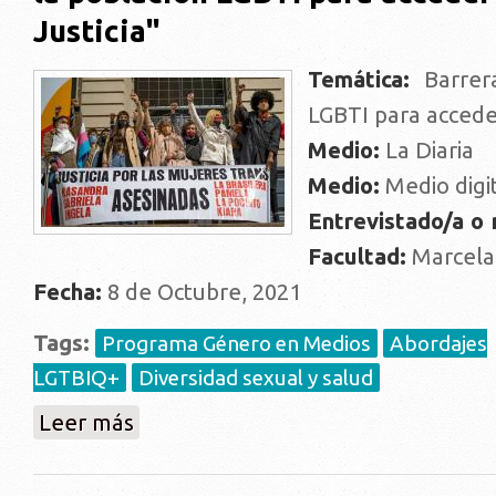
Justicia"
Temática:
Barrera
LGBTI para acceder
Medio:
La Diaria
Medio:
Medio digi
Entrevistado/a o
Facultad:
Marcela
Fecha:
8 de Octubre, 2021
Tags:
Programa Género en Medios
Abordajes
LGTBIQ+
Diversidad sexual y salud
sobre "Desconfianza hacia el sistema, desconocimien
Leer más
acceder a la Justicia"