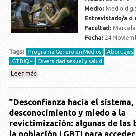
Medio:
Medio digi
Entrevistado/a o
Facultad:
Marcela
Fecha:
24 Noviemb
Tags:
Programa Género en Medios
Abordajes
LGTBIQ+
Diversidad sexual y salud
sobre "Investigación identificó distintas experiencia
Leer más
"Desconfianza hacia el sistema,
desconocimiento y miedo a la
revictimización: algunas de las 
la población LGBTI para acceder 