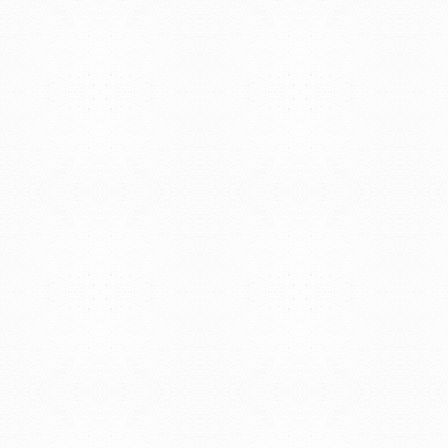
© 2019 - Facultad de Psic
Universidad de la Repúbli
EDIFICIO CENTRAL
Centro de Investigación Clínica (CIC-
Tristán Narvaja 1674 - Montevideo
Mercedes 1737 - Montevideo
Teléfono: (598) 24008555
Teléfono: (598) 24092227
REGIONAL NORTE
Rivera 1350 - Salto
Directorio de internos
Teléfono: (598) 47334816