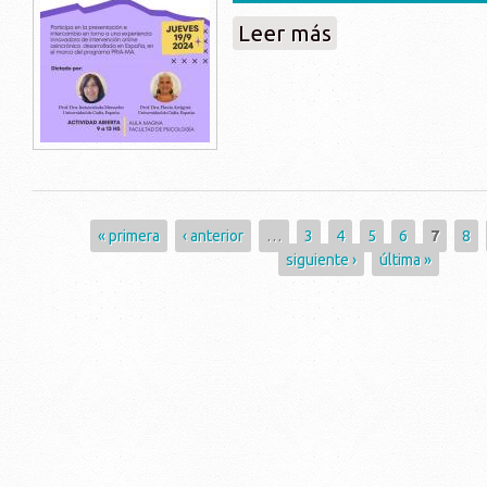
sobre Seminario : Int
Leer más
género
Páginas
« primera
‹ anterior
…
3
4
5
6
7
8
siguiente ›
última »